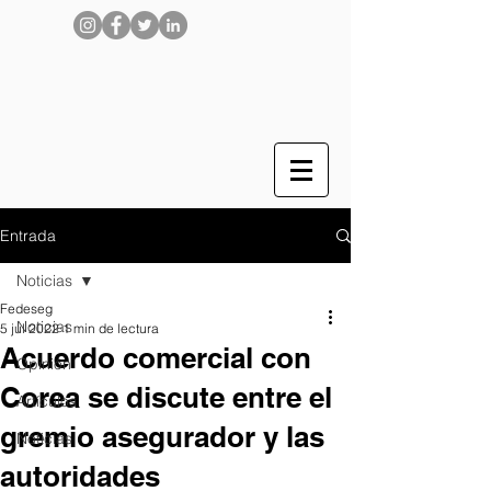
Entrada
Noticias
Fedeseg
Noticias
5 jul 2022
1 min de lectura
Acuerdo comercial con
Opinión
Corea se discute entre el
Artículos
gremio asegurador y las
Noticias
autoridades