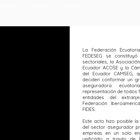
L MERCADO
EVENTOS
CONTACTO
La Federación Ecuator
FEDESEG se constituyó
sectoriales, la Asociac
Ecuador ACOSE y la Cá
del Ecuador CAMSEG, qu
deciden conformar un gre
aseguradora ecuato
representación de todos f
entidades del extranj
Federación Iberoameri
FIDES.
Este acto hizo posible l
del sector asegurador pri
empreas en un solo ente
unificado a través de l