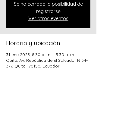
Se ha cerrado la posibilidad de
registrarse
Ver otros eventos
Horario y ubicación
31 ene 2023, 8:30 a. m. – 5:30 p. m.
Quito, Av. República de El Salvador N 34-
377, Quito 170150, Ecuador
Compartir este evento