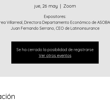
jue, 26 may
  |  
Zoom
Expositores:
rea Villarreal, Directora Departamento Económico de ASOB
Juan Fernando Serrano, CEO de Latinoinsurance
Se ha cerrado la posibilidad de registrarse
Ver otros eventos
ación