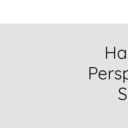
INICIO
FEDESEG
E
Ha
Persp
S