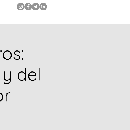
Iniciar sesión
os:
 y del
or