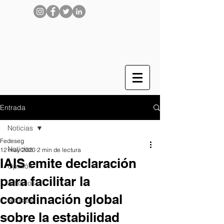
Entrada
Noticias
Fedeseg
Noticias
12 may 2020
2 min de lectura
IAIS emite declaración
Opinión
para facilitar la
Artículos
coordinación global
Noticias
sobre la estabilidad